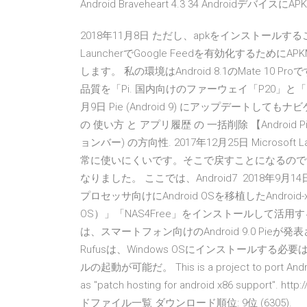
Android Braveheart 4.3 34 AndroidデバイスにAPK
2018年11月8日 ただし、apkをインストールするこ
LauncherでGoogle Feedを有効化するためにAPKM
します。 私の環境はAndroid 8.1のMate 10 Pr
品質を「Pi. 国内向けのファーウェイ「P20」と「Mate
月9日 Pie (Android 9) にアップデートして
の 使い方 と アプリ履歴 の 一括削除 【Android Pie】 
ョンバー) の方向性. 2017年12月25日 Microso
常に使いにくいです。そこで戻すことになるのですが
なりました。 ここでは、Android7 2018年9月1
プロセッサ向けにAndroid OSを移植したAndroid-x86を
OS）」「NAS4Free」をインストールして活用する
は、スマートフォン向けのAndroid 9.0 Pieが
Rufusは、Windows OSにインストールす
ルの起動が可能だ。 This is a project to port Android 
as "patch hosting for android x86 support". htt
ドファイル一覧 ダウンロード順位: 9位 (6305).