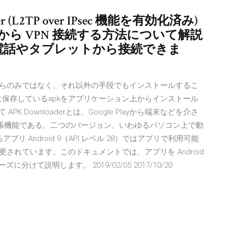
er (L2TP over IPsec 機能を有効化済み)
x / 4.x から VPN 接続する方法について解説
の携帯電話やタブレットから接続できま
ケットからのみではなく、それ以外の手段でもインストールするこ
保存しているapkをアプリケーション上からインストール
 Downloaderとは、Google Playから端末などを介さ
拡張機能である。二つのバージョン、いわゆるパソコン上で動
リ Android 9（API レベル 28）ではアプリで利用可能
更されています。このドキュメントでは、アプリを Android
けて説明します。 2019/02/05 2017/10/20