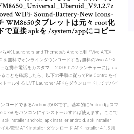
0_Universal_Uberoid_V9.1.2.7z
roved WIFi- Sound-Battery-New Icons-
インチ WM8650タブレットは元々 root化
 apkを /system/appにコピー
らAK Launchers and Themesの Android用『Vivo APEX
0 を無料でオンラインダウンロードする｡無料のVivo APEX
帯電話をカスタマ … 2020/01/22 ランチャーにはroot
とを確認したら、以下の手順に従ってPie Controlをイ
インストールする LMT Launcher APKをダウンロードしてデバイ
とはPCにダウンロードできるAndroidのOSです。基本的にAndroidはスマ
oid x86をパソコンにインストールすれば使えます。ここで
ndroid, apk installer android, apk installer
管理 APK Installer ダウンロード APK Installer 4.1.5 用