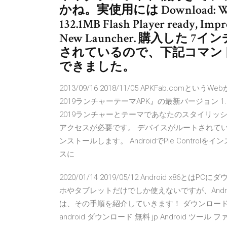
かね。実使用には Download: WM865
132.1MB Flash Player ready, Imp
New Launcher. 購入した 7
されているので、下記コマンドで直接
できました。
2013/09/16 2018/11/05 APKFab.comというWebか
2019ランチャーテーマAPK』の最新バージョン 1.
2019ランチャーとテーマであなたのスタイリッシュな携
アクセスが必要です。 デバイスがルートされているこ
ンストールします。 AndroidでPie Controlを
スに
2020/01/14 2019/05/12 Android x86
ホやタブレットだけでしか使えないですが、Andr
は、その手順を紹介していきます！ ダウンロード apk installer a
android ダウンロード 無料 jp Android ツール ファイル