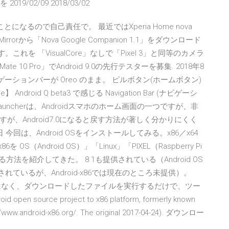
を 2019/02/09 2018/03/02
とになるので自己責任で。 最近ではXperia Home nova
irrorから「Nova Google Companion 1.1」をダウンロード
oです。これを 「VisualCore」なしで「Pixel 3」と同等のカメラ
 10 Pro」でAndroid 9.0の先行テスターを募集. 2018年8
もナビゲーションバーが Oreo のまま。 ピルボタン(ホームボタン)
Android Q beta3 で感じる Navigation Bar (ナビゲーシ
ft Launcherは、Androidスマホのホーム画面の一つですが、非
、Android7.0になると戻す方法が著しく分かりにくく
4日 今回は、Android OSをインストールしてみる。x86／x64
 OS（Android OS）」「Linux」「PIXEL（Raspberry Pi
方法を紹介してきた。 8.1も提供されている（Android OS
発表されているが、Android-x86では現在のところ未提供）。
る必要はなく、ダウンロードしたファイルを実行するだけで、ツー
open source project to x86 platform, formerly known
p://www.android-x86.org/. The original 2017-04-24). ダウンロー