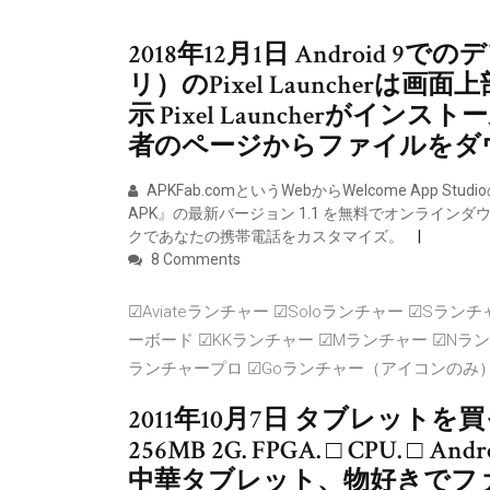
2018年12月1日 Androi
リ）のPixel Launcherは画
示 Pixel Launcherが
者のページからファイルをダ
APKFab.comというWebからWelcome App St
APK』の最新バージョン 1.1 を無料でオンラインダ
クであなたの携帯電話をカスタマイズ。
8 Comments
☑Aviateランチャー ☑Soloランチャー ☑Sラン
ーボード ☑KKランチャー ☑Mランチャー ☑Nラン
ランチャープロ ☑Goランチャー（アイコンのみ
2011年10月7日 タブレットを買っ
256MB 2G. FPGA. □ CPU. □ A
中華タブレット、物好きでフ