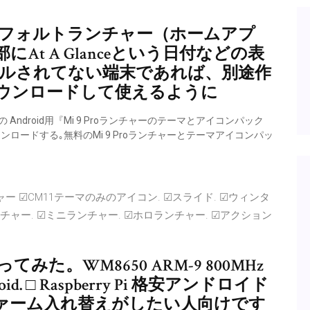
d 9でのデフォルトランチャー（ホームアプ
面上部にAt A Glanceという日付などの表
インストールされてない端末であれば、別途作
ウンロードして使えるように
udioの Android用『Mi 9 Proランチャーのテーマとアイコンパック
ウンロードする｡無料のMi 9 Proランチャーとテーマアイコンパッ
チャー ☑CM11テーマのみのアイコン. ☑スライド. ☑ウィンタ
チャー. ☑ミニランチャー. ☑ホロランチャー. ☑アクション
）
てみた。WM8650 ARM-9 800MHz
ndroid. □ Raspberry Pi 格安アンドロイド
ァーム入れ替えがしたい人向けです