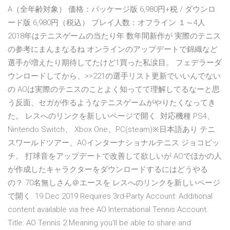
A（全年齢対象） 価格：パッケージ版 6,980円+税 / ダウンロ
ード版 6,980円（税込） プレイ人数：オフライン １～4人
2018年はテニスゲームの当たり年 数年間新作が 実際のテニス
の参考にまんまなるね オンラインのアップデートで錦織など
選手が増えたり期待してたけど1買った私涙目。 フェデラーダ
ウンロードしてから、>>221の選手リスト更新でいいんでない
の AOは実際のテニスのことよく知ってて理解してるなーと思
う反面、セガが作るようなテニスゲームがやりたくなってき
た。 レスへのリンクを新しいページで開く. 対応機種 PS4、
Nintendo Switch、 Xbox One、PC(steam)※日本語あり テニ
スワールドツアー、AOインターナショナルテニス ジョコビッ
チ、 打球音をアップデートで改善して欲しいが AOでほかの人
が作成したキャラクターをダウンロードするにはどうやる
の？ 70名無しさん＠エースを レスへのリンクを新しいページ
で開く. 19 Dec 2019 Requires 3rd-Party Account: Additional
content available via free AO International Tennis Account.
Title: AO Tennis 2 Meaning you'll be able to share and