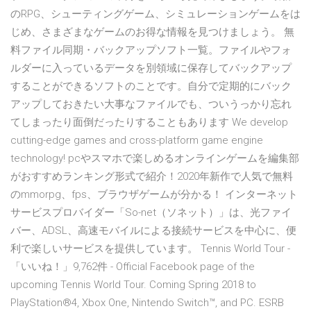
のRPG、シューティングゲーム、シミュレーションゲームをは
じめ、さまざまなゲームのお得な情報を見つけましょう。 無
料ファイル同期・バックアップソフト一覧。ファイルやフォ
ルダーに入っているデータを別領域に保存してバックアップ
することができるソフトのことです。自分で定期的にバック
アップしておきたい大事なファイルでも、ついうっかり忘れ
てしまったり面倒だったりすることもあります We develop
cutting-edge games and cross-platform game engine
technology! pcやスマホで楽しめるオンラインゲームを編集部
がおすすめランキング形式で紹介！2020年新作で人気で無料
のmmorpg、fps、ブラウザゲームが分かる！ インターネット
サービスプロバイダー「So-net（ソネット）」は、光ファイ
バー、ADSL、高速モバイルによる接続サービスを中心に、便
利で楽しいサービスを提供しています。 Tennis World Tour -
「いいね！」9,762件 - Official Facebook page of the
upcoming Tennis World Tour. Coming Spring 2018 to
PlayStation®4, Xbox One, Nintendo Switch™, and PC. ESRB