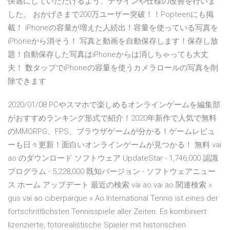
快適にしていただけるよう、デザインや仕様の改善を行いま
した。 ‎おかげさまで200万ユーザー突破！！Popteenにも掲
載！ iPhoneの容量が増えた人続出！容量を使っている写真を
iPhoneから消そう！ 写真と動画を自動保存します！保存し放
題！自動保存した写真はiPhoneからは消しちゃっても大丈
夫！ 数タップでiPhoneの容量を使うカメラロールの写真を削
除できます
2020/01/08 PCやスマホで楽しめるオンラインゲームを編集部
がおすすめランキング形式で紹介！2020年新作で人気で無料
のMMORPG、FPS、ブラウザゲームが分かる！ゲームレビュ
ーも日々更新！面白いオンラインゲームが見つかる！ 無料 vai
ao のダウンロード ソフトウェア UpdateStar - 1,746,000 認識
プログラム - 5,228,000 既知バージョン - ソフトウェアニュー
ス ホーム アップデート 最近の検索 vai ao vai ao 関連検索 »
gus vai ao ciberparque » Ao International Tennis ist eines der
fortschrittlichsten Tennisspiele aller Zeiten. Es kombiniert
lizenzierte, fotorealistische Spieler mit historischen