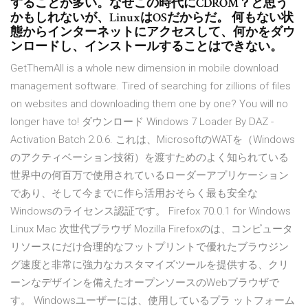
することが多い。なぜこの時代にCDROM？と思う
かもしれないが、LinuxはOSだからだ。 何もない状
態からインターネットにアクセスして、何かをダウ
ンロードし、インストールすることはできない。
GetThemAll is a whole new dimension in mobile download
management software. Tired of searching for zillions of files
on websites and downloading them one by one? You will no
longer have to! ダウンロード Windows 7 Loader By DAZ -
Activation Batch 2.0.6. これは、MicrosoftのWATを（Windows
のアクティベーション技術）を渡すためのよく知られている
世界中の何百万で使用されているローダーアプリケーション
であり、そして今までに作ら活用おそらく最も安全な
Windowsのライセンス認証です。 Firefox 70.0.1 for Windows
Linux Mac 次世代ブラウザ Mozilla Firefoxのは、コンピュータ
リソースにだけ合理的なフットプリントで優れたブラウジン
グ速度と非常に強力なカスタマイズツールを提供する、クリ
ーンなデザインを備えたオープンソースのWebブラウザで
す。 Windowsユーザーには、使用しているプラ ットフォーム