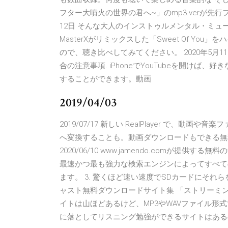
フター大噴火の世界の君へ~」のmp3.verが先行
12日 そんな大人のインストゥルメンタル・ミュージ
MasterXがリミックスした「Sweet Of Yo
ので、聴き比べしてみてください。 2020年5月11日 
合の注意事項. iPhoneでYouTubeを開け
することができます。動画
2019/04/03
2019/07/17 新しい RealPlayer で、
へ変換することも。動画ダウンロードもできる無料ソフトで
2020/06/10 www.jamendo.comが提供す
最速かつ最も強力な検索エンジンによってすべての
ます。 3. 驚くほど速い速度でSDカードにそれ
ャスト無料ダウンロードサイト集 「ストリーミ
イトは山ほどあるけど、MP3やWAVファイル形式
に落としてリスニング勉強ができるサイトはある