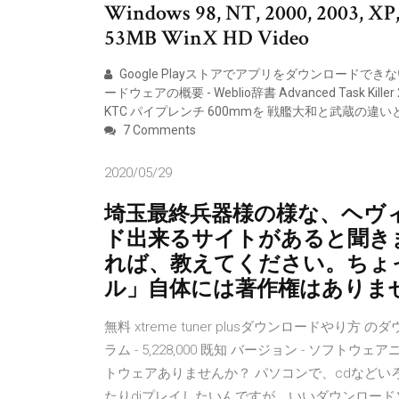
Windows 98, NT, 2000, 200
53MB WinX HD Video
Google Playストアでアプリをダウンロードできな
ードウェアの概要 - Weblio辞書 Advanced Task Kill
KTC パイプレンチ 600mmを 戦艦大和と武蔵の違
7 Comments
2020/05/29
埼玉最終兵器様の様な、ヘヴィ
ド出来るサイトがあると聞き
れば、教えてください。ちょ
ル」自体には著作権はありま
無料 xtreme tuner plusダウンロードやり方 のダウ
ラム - 5,228,000 既知 バージョン - ソフ
トウェアありませんか？ パソコンで、cdなどい
たりdjプレイしたいんですが、いいダウンロードソ