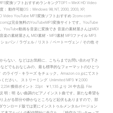
変換ソフトおすすめランキングTOP1～WinX HD Video
作可能OS：Windows 98, NT, 2000, 2003, XP,
HD Video YouTube MP3変換ソフトおすすめ 2conv.com
nv.comは完全無料のYouTubeMP3変換サイトです。YouTube
ouTube動画を音楽に変換でき 音楽の素材屋さんはMIDI
音楽の素材屋さん MIDI素材・MP3素材 MP3ファイル MP3
 ショパン / ラヴェル / リスト / ベートーヴェン / その他 そ
からない、などはお気軽に、こちらまでお問い合わせ下さ
イヤーなどでもおなじみの、最も標準的なフォーマットのひとつ
ライヴ・キラーズ をチェック。Amazon.co.jpにてスト
 ストリーミング. Unlimited MP3 ￥2,000.
34 獲得ポイント: 22pt · ￥1,135 より 24 中古品 File
 192kbps mp3 説 明：明 るい曲調のピアノインスト曲です。新たな希望を
り上がる部分や静かなところなど起伏もありますので、部
のダウンロード版では更にインストゥルメンタルバージョン
して本アルバムの配信開始に先立ち、「時空ラブレター ~ア