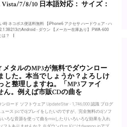
3, XP, Vista/7/8/10 日本語対応： サイズ：
い時 ネコポス便送料無料 【iPhone6 アクセサ ハードウェア - ハ
er 2.1.3B213のAndroid - ダウン 【メーカー在庫あり】 PWA-600
いとは？
メタルのMP3が無料でダウンロー
ました。本当でしょうか？よろしけ
っと整理しますね。「MP3ファイ
せん。例えば市販CDの曲を
ンロード ソフトウェア UpdateStar - 1,746,000 認識 プログ
トウェアニュース pcでdjプレイをしたいのですが、完全無料のdjソフ
ろいろな音源を使って曲をmixしたりいろいろな効果を入れ
フトありませんか？ ※ダウンロードにはdwango.jpアプ