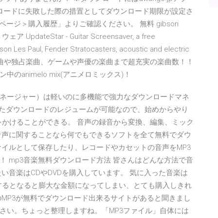
ンロードに失敗した際の措置としてダウンロード期限が設定さ
ージ＞購入履歴」よりご確認ください。 無料 gibson
teStar - Guitar Screensaver, a free
bson Les Paul, Fender Stratocasters, acoustic and electric
定番楽曲や独占楽曲、ゲームや声優の楽曲まで超充実の楽曲数！！
animelo mix(アニメロミックス)！
ウンロードマネージャー）は軽いのに多機能で強力なダウンロードマネ
ったダウンロードのレジュームが可能なので、始めからやり
をかけることができる。 音声の録音から変換、編集、ミック
3音声に関することなら何でもできるソフトを全て無料でダウ
ァイルとして保存したり、レコードやカセットの音声をMP3
 mp3音楽無料ダウンロード方法 皆さんはどんな方法で音
い音楽はCDやDVDを購入しています。 気に入った音楽は
するとなると膨大な金額になってしまい、とても購入しきれ
のMP3が無料でダウンロード出来るサイトがあると聞きまし
さい。ちょっと整理しますね。「MP3ファイル」自体には