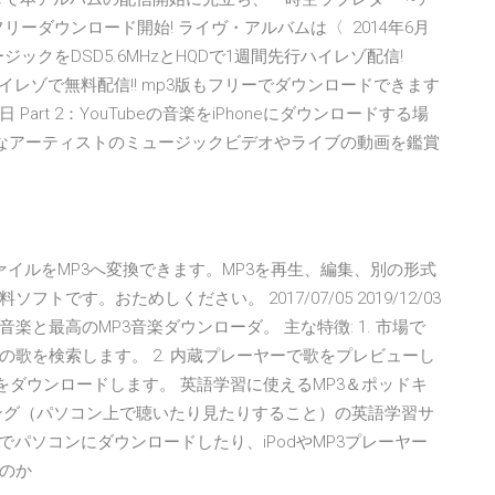
フリーダウンロード開始! ライヴ・アルバムは〈 2014年6月
ックをDSD5.6MHzとHQDで1週間先行ハイレゾ配信!
u」をハイレゾで無料配信!! mp3版もフリーでダウンロードできます
Part 2：YouTubeの音楽をiPhoneにダウンロードする場
ば、好きなアーティストのミュージックビデオやライブの動画を鑑賞
動画や音楽ファイルをMP3へ変換できます。MP3を再生、編集、別の形式
す。おためしください。 2017/07/05 2019/12/03
る無料の音楽と最高のMP3音楽ダウンローダ。 主な特徴: 1. 市場で
歌を検索します。 2. 内蔵プレーヤーで歌をプレビューし
らをダウンロードします。 英語学習に使えるMP3＆ポッドキ
ング（パソコン上で聴いたり見たりすること）の英語学習サ
でパソコンにダウンロードしたり、iPodやMP3プレーヤー
のか