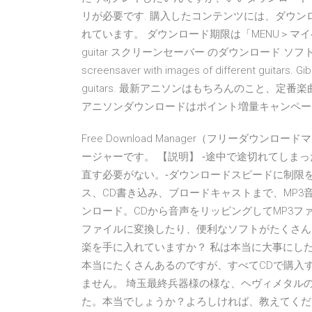
リが必要です. 購入したコンテンツには、ダウ
れています。 ダウンロード期限は「MENU＞マイペ
guitar スクリーンセーバー のダウンロード ソフトウェア Upda
screensaver with images of different guitars. Gi
guitars. 最新アニソンはもちろんのこと、
アニソンダウンロードはポイント増量キャンペーン中の
Free Download Manager（フリーダ
ージャーです。 【説明】 ‐途中で途切れてしま
直す必要がない。‐ダウンロードスピードに制限
ス、CD書き込み、ブロードキャストまで、MP
ンロード。CDから音声をリッピングしてMP3フ
ファイルに変換したり、便利なソフトがたくさん！
楽を手に入れていますか？ 私は本当に大事にした
本当にたくさんあるのですが、すべてCDで購入
ません。 埼玉最終兵器様の様な、ヘヴィメタル
た。本当でしょうか？よろしければ、教えてくだ