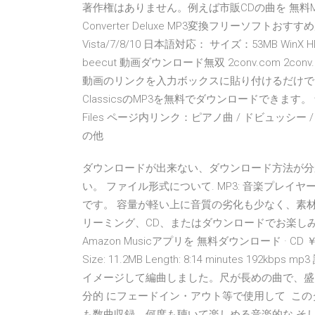
著作権はありません。例えば市販CDの曲を 無料MP3
Converter Deluxe MP3変換フリーソフトおすすめ度： 動
Vista/7/8/10 日本語対応： サイズ：53MB WinX 
beecut 動画ダウンロード無双 2conv.com 2co
動画のリンクを入力ボックスに貼り付けるだけで、Y
ClassicsのMP3を無料でダウンロードできます。 
Files ページ内リンク：ピアノ曲 / ドビュッシー /
の他
ダウンロードが出来ない、ダウンロード方法が分
い。 ファイル形式について. MP3: 音楽プレ
です。 容量が軽い上に音質の劣化も少なく、素材 の
リーミング、CD、またはダウンロードでお楽しみください。
Amazon Musicアプリを 無料ダウンロード · CD ￥2,2
Size: 11.2MB Length: 8:14 minutes
イメージして編曲しました。尺が長めの曲で、盛
分的 にフェードイン・アウト等で使用して こ
も数曲収録。何度も聴いて楽しめる音楽的な そ