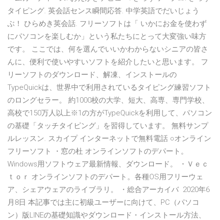
タイピング. 英会話センス瞬間応答. 中学英語でだいじょう
ぶ！ ひらめき英会話. フリーソフトは「 いかにお金を使わず
にパソコンを楽しむか」という私たちにとって大変強い味方
です。 ここでは、何を選んでいいかわからないシニアの皆さ
んに、便利で使いやすいソフトを紹介したいと思います。 フ
リーソフトのダウンロード、解凍、インストールの
TypeQuickは、世界中で利用されているタイピング練習ソフト
のロングセラー。 約1000校の大学、短大、高専、専門学校、
高校で150万人以上※1の方がTypeQuickを利用して、パソコン
の基礎「タッチタイピング」を習得しています。 無料サンプ
ルレッスン. スカイプ インターネットで無料電話 ○オンライン
フリーソフト ・窓の杜 オンラインソフトのデパート。
Windows用ソフトウェア最新情報、ダウンロード。 ・Ｖｅｃ
ｔｏｒ オンラインソフトのデパート。各種OS用フリーウェ
ア、シェアウェアのライブラリ。 ・総合アーカイバ 2020年6
月8日 本記事では主に初級ユーザーに向けて、PC（パソコ
ン）版LINEの基礎知識やダウンロード・インストール方法、