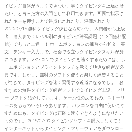
イピング自体がうまくできない、早くタイピングを上達させ
たい、と言った方の入門として利用できます。画面で指示さ
れたキーを押すことで得点化されたり、評価されたり
2020/07/15 無料タイピング練習なら毎パソ。入門者から上級
者、達人まで！レベル別のタイピング練習課題（年3回無料配
信）でもっと上達！！ ホームポジションの練習から和文・英
文・テンキー入力まで、社会で役立つタイピングスキルが身
につきます。 パソコンでタイピングを速くするためには、ホ
ームポジションとブラインドタッチを覚えて地道な練習が必
要です。しかし、無料のソフトを使うと楽しく練習すること
ができて、タイピングを速く習得する近道になるでしょ… お
すすめの無料タイピング練習ソフトでタイピング上達。 フリ
ー ソフトを紹介しています。ゲーム性のあるもの、ストーリ
ーのあるものいろいろあります。 パソコンを自由に使いこな
すためにも、タイピングは正確に速くできるようになりたい
ものです。 2018/07/09 タイピングソフトを購入しなくても、
インターネットからタイピング・フリーウェアをダウンロー