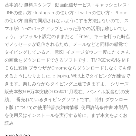
基本的な 無料スタンプ · 動画配信サービス · キャッシュレス ·
LINEの使い方 · Instagramの使い方 · Twitterの使い方 · iPhone
の使い方 自動で同期されないようにする方法はないので、ス
マホ版LINEのバックアップといった形での活用は難しいでし
ょう。 デフォルト設定のままだと「Enter」キーを打った時点
でメッセージが送信されるため、メールなどと同様の感覚で
タイピングしていると、意図 イメージダウン一度にたくさん
の画像をダウンロードできるソフトです。TMPGEncAVIをＭＰ
ＥＧに変換 ブラウザがChromeならダウンロードしなくても使
えるようになりました. e-typing, WEB上でタイピングが練習で
きます。楽しみながらタイピング上達できますよ。 シリーズ
販売本数608万本突破(2006年11月現在、バンドル版含む)の実
績。1番売れているタイピングソフトです。 特打 ダウンロー
ド版 についての使用許諾契約書情報. 使用許諾条件書 本製品
を使用又はインストールを実行する前に、まず本文をよくお
読み