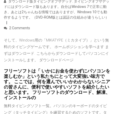
ダウンロード版タイピングオブザデッド. タイピングオブザデッ
ドにはダウンロード版もあります。自分はWindows 7で正常に動
き、あとは2ちゃんねる情報ではありますが、Windows 10でも動
作するようです。（DVD-ROM版とは認証の仕組みが違うらしい）
2 Comments
そして、Windows用の「MIKATYPE（ミカタイプ）」という無
料のタイピングゲームです。 ホームポジションを学べます ま
ずはダウンロード. こちらからダウンロードしてパソコンにイ
ンストールします。 ダウンロードページ
フリーソフトは「 いかにお金を使わずにパソコンを
楽しむか」という私たちにとって大変強い味方で
す。 ここでは、何を選んでいいかわからないシニア
の皆さんに、便利で使いやすいソフトを紹介したい
と思います。 フリーソフトのダウンロード、解凍、
インストールの
無料タイピングソフト一覧。パソコンのキーボードのタイピ
ング（タッチタイピング）を練習するためのソフトです。タ