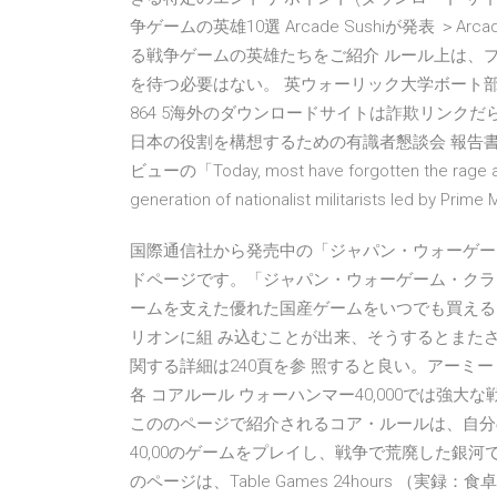
争ゲームの英雄10選 Arcade Sushiが発表 ＞
る戦争ゲームの英雄たちをご紹介 ルール上は、
を待つ必要はない。 英ウォーリック大学ボート部
864 5海外のダウンロードサイトは詐欺リンク
日本の役割を構想するための有識者懇談会 報告書（P
ビューの「Today, most have forgotten the rage again
generation of nationalist militarists led by Prime
国際通信社から発売中の「ジャパン・ウォーゲー
ドページです。「ジャパン・ウォーゲーム・クラ
ームを支えた優れた国産ゲームをいつでも買える
リオンに組 み込むことが出来、そうするとまたさ
関する詳細は240頁を参 照すると良い。アーミー
各 コアルール ウォーハンマー40,000では強
こののページで紹介されるコア・ルールは、自分
40,00のゲームをプレイし、戦争で荒廃した銀河での
のページは、Table Games 24hours 