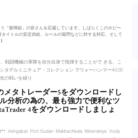
思う「復帰組」の皆さんを応援しています。しばらくこのホビー
番タイトルの安定供給、ルールの疑問などに対する対応、そして
戦士、戦闘機械の軍隊を自分自身で指揮することがで きる。こ
タデルミニチュア・コレクション でウォーハンマー40,00
光の戦いを繰り
のメタトレーダー5をダウンロードし
カル分析の為の、最も強力で便利なツ
aTrader 4をダウンロードしましょ
**. Ashgabat. Port Sudan. Makhachkala. Mineralnye. Vody.