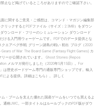
用禁止など掲げているところがありますのでご確認下さい。
たり、誌面に関するご意見・ご感想は、コマンド・マガジン編集部
リックするとPDFファイル（サイズ：2.3MB）をダウン
、ダウンロード・フリーのシミュレーション ダウンロード
だける入門用ウォーゲームです。PDFでのデータ提供とな
クエアペグ作戦: グリーン諸島の戦い 初出: ブログ（2020
f War: The Board Game (Fantasy Flight Games) カ
開されています。 Ghost Stories (Repos
Cadwallon メルマガ発行しました（2020年5月15日）。For
ウォーゲーム屋」は歴史ボードゲーム専門の通販専門ショップです。輸入
Fによる提供。詳細はこちら）。 詳しく
ウォーゲーム・ブームを支えた優れた国産ゲームをいつでも買えるよ
通称JWC。一部タイトルはルールブックのPDF版がダウ