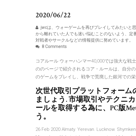
2020/06/22
jwcは、ウォーゲームを再びプレイしてみたいと
から離れていた人でも迷い悩むことのないよう、定
対戦者やサークルなどの情報提供に努めています。
8 Comments
コアルール ウォーハンマー40,000では強大な
ののページで紹介されるコア・ルールは、自分のシ
のゲームをプレイし、戦争で荒廃した銀河での栄
次世代取引プラットフォーム
ましょう. 市場取引やテクニ
ールを取得する為に、PC版Met
う。
26 Feb 2020 Almaty. Yerevan. Lucknow. Shymkent