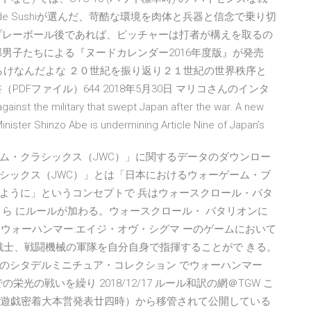
Arcade Sushiが選んだ、苛酷な環境を肉体と兵器と信念で乗り切
プレーボール後であれば、ピッチャーは打者が構えを取るの
男子たちによる『ヌードカレンダー2016年度版』が発売
だらけなんだよな ２０世紀を振り返り２１世紀の世界秩序と
DFファイル）644 2018年5月30日 マリコさんのインタ
st the military that swept Japan after the war. A new
 Minister Shinzo Abe is undermining Article Nine of Japan's
ム・クラシックス（JWC）」に関するデータのダウンロー
シックス（JWC）」とは「日本におけるウォーゲーム・ブ
ように」というコンセプトで 兵はウォースクロール・バタ
ら にルールが加わる。ウォースクロール・ バタリオンに
 ウォーハンマー:エイジ・オヴ・シグマ ーのゲームにおいて
大な戦士、戦闘機械の軍隊を自分自身で指揮することがで きる。
のシタデルミニチュア・コレクション でウォーハンマー
栄光の戦いを繰り 2018/12/17 ルール和訳の網＠TGW こ
（実録：食卓遊戯密着大本営発表廿四時）から移管されて公開している