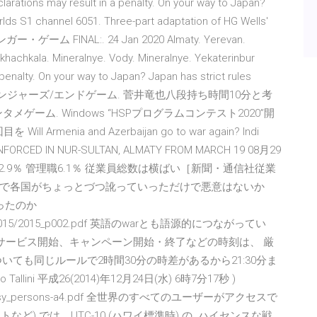
arations may result in a penalty. On your way to Japan?
rlds S1 channel 6051. Three-part adaptation of HG Wells'
767 ハンガー・ゲーム FINAL:. 24 Jan 2020 Almaty. Yerevan.
hachkala. Mineralnye. Vody. Mineralnye. Yekaterinbur
penalty. On your way to Japan? Japan has strict rules
lack 222 アベンジャーズ/エンドゲーム. 菅井竜也八段持ち時間10分と考
ーム. Windows “HSPプログラムコンテスト2020”開
enia and Azerbaijan go to war again? Indi
ENFORCED IN NUR-SULTAN, ALMATY FROM MARCH 19 08月29
2.9％ 管理職6.1％ 従業員総数は横ばい［新聞・通信社従業
ゲームで各国がちょっとづつ訛っていっただけで悪意はないか
ったのか
d/pdf/2015/2015_p002.pdf 英語のwarとも語源的につながってい
などのサービス開始、キャンペーン開始・終了などの時刻は、 厳
ても同じルールで2時間30分の時差があるから21:30分ま
ini 平成26(2014)年12月24日(水) 6時7分17秒 )
o_for_busy_persons-a4.pdf 全世界のすべてのユーザーがアクセスで
など) では、UTC-10 (ハワイ標準時) の ハイセンスな戦