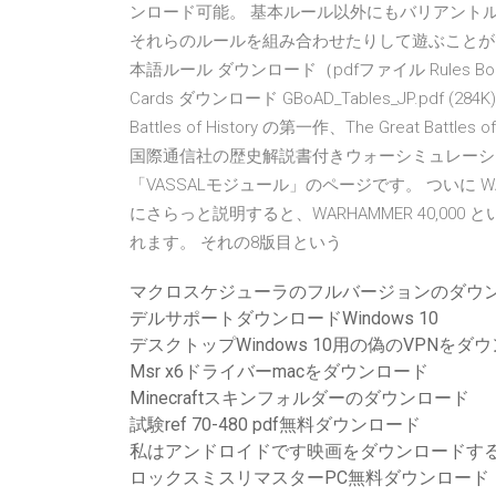
ンロード可能。 基本ルール以外にもバリアント
それらのルールを組み合わせたりして遊ぶことがで
本語ルール ダウンロード（pdfファイル Rules Booklet 
Cards ダウンロード GBoAD_Tables_JP.pdf 
Battles of History の第一作、The Great Bat
国際通信社の歴史解説書付きウォーシミュレーシ
「VASSALモジュール」のページです。 ついに WA
にさらっと説明すると、WARHAMMER 40,0
れます。 それの8版目という
マクロスケジューラのフルバージョンのダウ
デルサポートダウンロードWindows 10
デスクトップWindows 10用の偽のVPNをダ
Msr x6ドライバーmacをダウンロード
Minecraftスキンフォルダーのダウンロード
試験ref 70-480 pdf無料ダウンロード
私はアンドロイドです映画をダウンロードす
ロックスミスリマスターPC無料ダウンロード