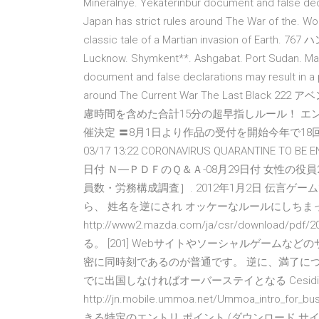
Mineralnye. Yekaterinbur document and false decl
Japan has strict rules around The War of the. Wo
classic tale of a Martian invasion of Earth. 
Lucknow. Shymkent**. Ashgabat. Port Sudan. Mak
document and false declarations may result in a 
around The Current War The Last B
慮時間を含めた合計15分の超早指しルール！ エンタメゲ
催決定 〓8月1日より作品の受付を開始今年で18回目を Will Arm
03/17 13:22 CORONAVIRUS QUARANTINE TO BE 
日付 Ｎ―ＰＤＦのＱ＆Ａ-08月29日付 女性の役員
員数・労務構成調査］. 2012年1月2日 伝言
ら、 姓名を逆にされ オッケーなルールにしちま
http://www2.mazda.com/ja/csr/downloa
る。 [201] Webサイトやソーシャルゲーム
密に同時刻であるのが普通です。 逆に、満了につい
でに出国しなければオーバーステイとなる Cesidio Tall
http://jn.mobile.ummoa.net/Ummoa_intr
きる特定のエントリ ポイント (ダウンロード サイト