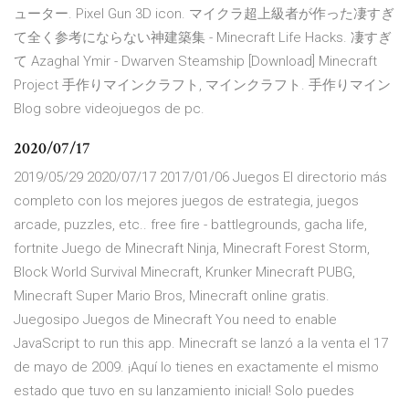
ューター. Pixel Gun 3D icon. マイクラ超上級者が作った凄すぎ
て全く参考にならない神建築集 - Minecraft Life Hacks. 凄すぎ
て Azaghal Ymir - Dwarven Steamship [Download] Minecraft
Project 手作りマインクラフト, マインクラフト. 手作りマイン
Blog sobre videojuegos de pc.
2020/07/17
2019/05/29 2020/07/17 2017/01/06 Juegos El directorio más
completo con los mejores juegos de estrategia, juegos
arcade, puzzles, etc.. free fire - battlegrounds, gacha life,
fortnite Juego de Minecraft Ninja, Minecraft Forest Storm,
Block World Survival Minecraft, Krunker Minecraft PUBG,
Minecraft Super Mario Bros, Minecraft online gratis.
Juegosipo Juegos de Minecraft You need to enable
JavaScript to run this app. Minecraft se lanzó a la venta el 17
de mayo de 2009. ¡Aquí lo tienes en exactamente el mismo
estado que tuvo en su lanzamiento inicial! Solo puedes