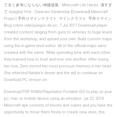
て全く参考にならない神建築集 - Minecraft Life Hacks. 凄すぎ
て Azaghal Ymir - Dwarven Steamship [Download] Minecraft
Project 手作りマインクラフト, マインクラフト. 手作りマイン
Blog sobre videojuegos de pc. 7 Jul 2017 Download player
created content ranging from guns to vehicles to huge levels
from the workshop, and upload your own. Build custom maps
using the in-game level editor. All of the official maps were
created with the same While spending time with each other,
they learned how to trust and love one another. After losing
her love, Zero stored her most precious memory in her heart.
She inherited Natalie's desire and the will to continue on.
Download PC version on.
Download PSP ROMS/Playstation Portable ISO to play on your
pc, mac or mobile device using an emulator. Jul 22, 2019 ·
Minecraft apk consists of blocks and cubes and you have the
opportunity to move them freely or create new ones, this