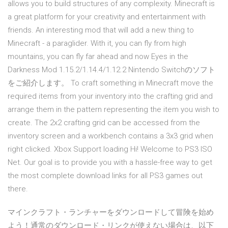
allows you to build structures of any complexity. Minecraft is
a great platform for your creativity and entertainment with
friends. An interesting mod that will add a new thing to
Minecraft - a paraglider. With it, you can fly from high
mountains, you can fly far ahead and now Eyes in the
Darkness Mod 1.15.2/1.14.4/1.12.2 Nintendo Switchのソフト
をご紹介します。 To craft something in Minecraft move the
required items from your inventory into the crafting grid and
arrange them in the pattern representing the item you wish to
create. The 2x2 crafting grid can be accessed from the
inventory screen and a workbench contains a 3x3 grid when
right clicked. Xbox Support loading Hi! Welcome to PS3 ISO
Net. Our goal is to provide you with a hassle-free way to get
the most complete download links for all PS3 games out
there.
マインクラフト・ランチャーをダウンロードして冒険を始め
よう！通常のダウンロード・リンクが使えない場合は、以下