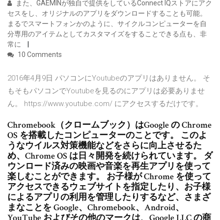
また、GAEMINが独自で提供をしているConnect IQストアにアク
セスをし、オリジナルのアプリをダウンロードすることも可能。
まるでスマートフォンかのように、サイクルコンピューターを自
分専用のアイテムとしてカスタマイズをすることできる点も、非
常に
10 Comments
2016年4月9日 パソコンにYoutubeのアプリはありません。 そ
もそもパソコンでYoutubeを見るのにアプリは必要ありませ
ん。 https://www.youtube.com/ にアクセスするだけです。
Chromebook（クロームブック）はGoogle の Chrome
OS を搭載したコンピューターのことです。 このよ
うなウイルス対策機能などをさらに向上させるた
め、Chrome OS は日々開発を続けられています。 ダ
ウンロード済みの映画や音楽を再生アプリを使って
楽しむことができます。 お子様が Chrome を使って
アクセスできるウェブサイトを指定したり、お子様
によるアプリの利用を管理したりするなど、さまざ
まなことを Google、Chromebook、Android、
YouTube およびその他のマークは、Google LLC の商