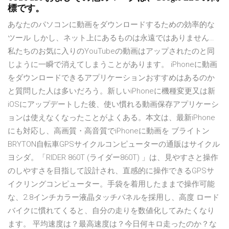
標です。
あなたのパソコンに動画をダウンロードするための効率的な
ツール しかし、ネット上にあるものは永遠ではありません…
私たちのお気に入りのYouTubeの動画はアップされたのと同
じように一瞬で消えてしまうことがあります。 iPhoneに動画
をダウンロードできるアプリケーションおすすめはあるのか
と質問した人は多いだろう。新しいiPhoneに機種変更又は新
iOSにアップデートした後、使い慣れる動画保存アプリケーシ
ョンは使えなくなったことがよくある。本文は、最新iPhone
にも対応し、高画質・高音質でiPhoneに動画を ブライトン
BRYTON自転車GPSサイクルコンピューターの通販はサイクル
ヨシダ。「RIDER 860T (ライダー860T) 」は、見やすさと操作
のしやすさを目指して設計され、直感的に操作できるGPSサ
イクリングコンピューター。手袋を着用したままで操作可能
な、2.8インチカラー液晶タッチパネルを採用し、高度 ロード
バイクに慣れてくると、自分の走りを数値化してみたくなり
ます。 平均速度は？最高速度は？今日何キロ走ったのか？な